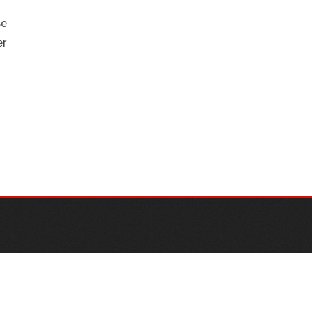
se
er